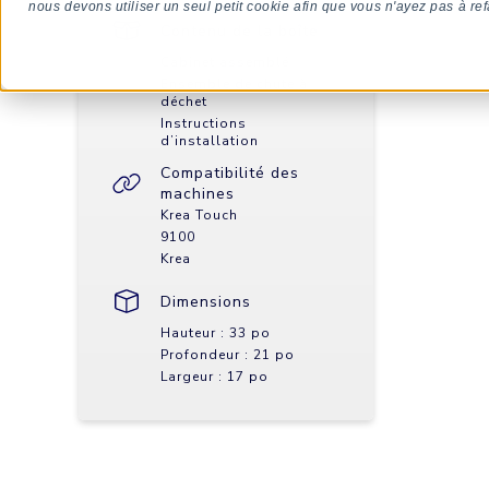
nous devons utiliser un seul petit cookie afin que vous n'ayez pas à ref
Contenu de la boîte
Cabinet assemblé
Ensemble de chute à
déchet
Instructions
d’installation
Compatibilité des
machines
Krea Touch
9100
Krea
Dimensions
Hauteur : 33 po
Profondeur : 21 po
Largeur : 17 po