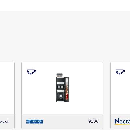
Touch
9100