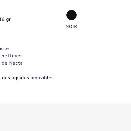
16 gr
NOIR
cile
à nettoyer
s de Necta
 des liquides amovibles