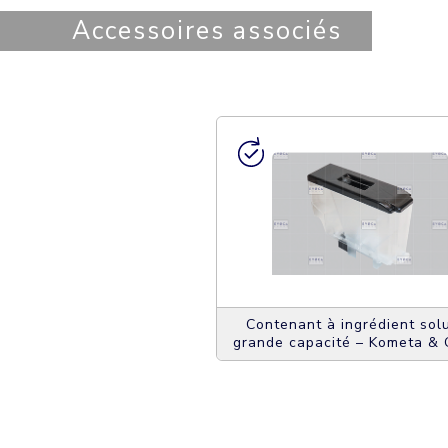
Accessoires associés
ant à grains grande
Contenant à ingrédient sol
té – Kometa & G 100
grande capacité – Kometa & 