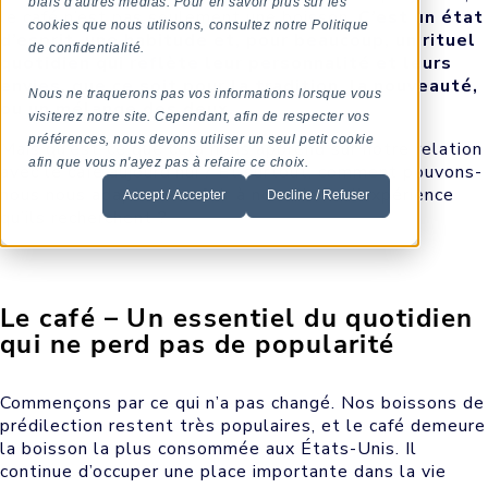
biais d'autres médias. Pour en savoir plus sur les
le café n’est pas seulement une boisson.
C’est un état
cookies que nous utilisons, consultez notre Politique
d’esprit, une habitude et, pour beaucoup, un rituel
de confidentialité.
quotidien qui reflète leur personnalité et leurs
envies, que ce soit pour la tradition, la nouveauté,
Nous ne traquerons pas vos informations lorsque vous
ou un mélange des deux.
visiterez notre site. Cependant, afin de respecter vos
préférences, nous devons utiliser un seul petit cookie
Mais qu’est-ce que cela nous apprend sur notre relation
afin que vous n'ayez pas à refaire ce choix.
avec le café aujourd’hui
,
? Et surtout, comment pouvons-
nous nous adapter et offrir à nos clients l’expérience
Accept / Accepter
Decline / Refuser
qu’ils recherchent ?
Le café – Un essentiel du quotidien
qui ne perd pas de popularité
Commençons par ce qui n’a pas changé. Nos boissons de
prédilection restent très populaires, et le café demeure
la boisson la plus consommée aux États-Unis. Il
continue d’occuper une place importante dans la vie