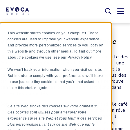
This website stores cookies on your computer. These
Vive la saison du
Pumpkin Spice
cookies are used to improve your website experience
and provide more personalized services to you, both on
this website and through other media. To find out more
Chaque année, à l’arrivée de l’automne et à la chute des
about the cookies we use, see our Privacy Policy.
feuilles, un parfum familier emplit l’air et, avec lui, une
nouvelle frénésie s’empare des amateurs de café: la
We won't track your information when you visit our site.
saison du
pumpkin spice
. Elle s’empare des menus des
But in order to comply with your preferences, we'll have
cafés et envahit les stories Instagram. On la retrouve
to use just one tiny cookie so that you're not asked to
dans toutes les bougies parfumées et fait écho dans
make this choice again.
toutes les publicités.
_______________
Son retour annuel révèle une tendance de fond : le café
Ce site Web stocke des cookies sur votre ordinateur.
(et autres boissons) a évolué bien au-delà de son rôle
Ces cookies sont utilisés pour améliorer votre
fonctionnel de source d’énergie ou d’hydratation. Il
expérience sur le site Web et vous fournir des services
constitue désormais une expérience : individuelle,
plus personnalisés, tant sur ce site Web que par le
personnalisable et riche en émotions. Plus que jamais,