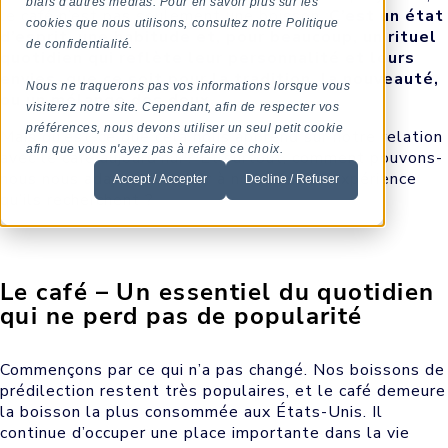
biais d'autres médias. Pour en savoir plus sur les
le café n’est pas seulement une boisson.
C’est un état
cookies que nous utilisons, consultez notre Politique
d’esprit, une habitude et, pour beaucoup, un rituel
de confidentialité.
quotidien qui reflète leur personnalité et leurs
envies, que ce soit pour la tradition, la nouveauté,
Nous ne traquerons pas vos informations lorsque vous
ou un mélange des deux.
visiterez notre site. Cependant, afin de respecter vos
préférences, nous devons utiliser un seul petit cookie
Mais qu’est-ce que cela nous apprend sur notre relation
afin que vous n'ayez pas à refaire ce choix.
avec le café aujourd’hui
,
? Et surtout, comment pouvons-
nous nous adapter et offrir à nos clients l’expérience
Accept / Accepter
Decline / Refuser
qu’ils recherchent ?
Le café – Un essentiel du quotidien
qui ne perd pas de popularité
Commençons par ce qui n’a pas changé. Nos boissons de
prédilection restent très populaires, et le café demeure
la boisson la plus consommée aux États-Unis. Il
continue d’occuper une place importante dans la vie