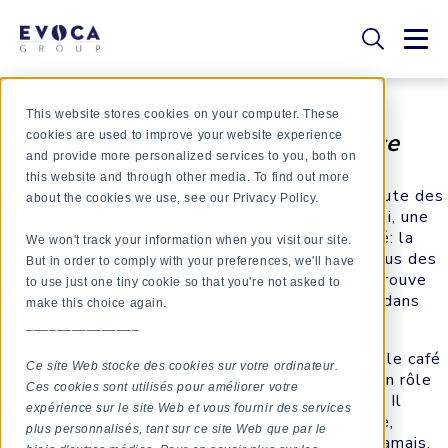
This website stores cookies on your computer. These
Vive la saison du
Pumpkin Spice
cookies are used to improve your website experience
and provide more personalized services to you, both on
this website and through other media. To find out more
Chaque année, à l’arrivée de l’automne et à la chute des
about the cookies we use, see our Privacy Policy.
feuilles, un parfum familier emplit l’air et, avec lui, une
nouvelle frénésie s’empare des amateurs de café: la
We won't track your information when you visit our site.
saison du
pumpkin spice
. Elle s’empare des menus des
But in order to comply with your preferences, we'll have
cafés et envahit les stories Instagram. On la retrouve
to use just one tiny cookie so that you're not asked to
dans toutes les bougies parfumées et fait écho dans
make this choice again.
toutes les publicités.
_______________
Son retour annuel révèle une tendance de fond : le café
Ce site Web stocke des cookies sur votre ordinateur.
(et autres boissons) a évolué bien au-delà de son rôle
Ces cookies sont utilisés pour améliorer votre
fonctionnel de source d’énergie ou d’hydratation. Il
expérience sur le site Web et vous fournir des services
constitue désormais une expérience : individuelle,
plus personnalisés, tant sur ce site Web que par le
personnalisable et riche en émotions. Plus que jamais,