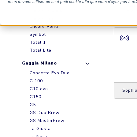
Encore 29
nous devons utiliser un seul petit cookie afin que vous n'ayez pas à ref
Con
Encore Ground
Ense
Encore Lite
Encore Venti
Symbol
Total 1
Total Lite
Gaggia Milano
Concetto Evo Duo
G 100
G10 evo
Sophia
G150
G5
GS DualBrew
GS MasterBrew
La Giusta
La Nera