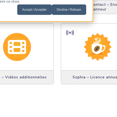
aire ce choix.
nectivité par modem –
Sophia sans contact – En
mble de mise à niveau
scanneur
Accept / Accepter
Decline / Refuser
 – Vidéos additionnelles
Sophia – Licence annue