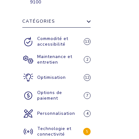
9100
CATÉGORIES
Commodité et
13
accessibilité
Maintenance et
2
entretien
Optimisation
12
Options de
7
paiement
Personnalisation
4
Technologie et
5
connectivité